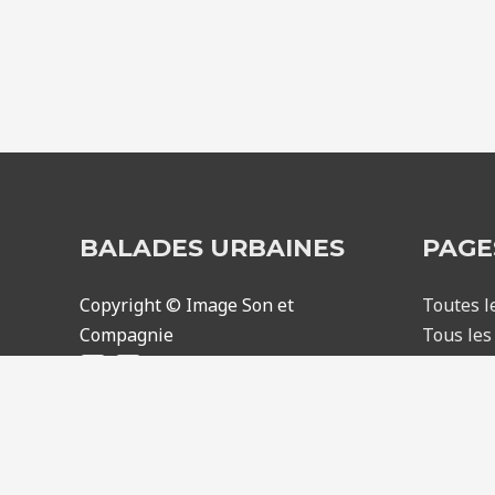
BALADES URBAINES
PAGE
Copyright © Image Son et
Toutes l
Compagnie
Tous les 
Mes rése
Contact
Création :
sylvainriviere.com
Mentions