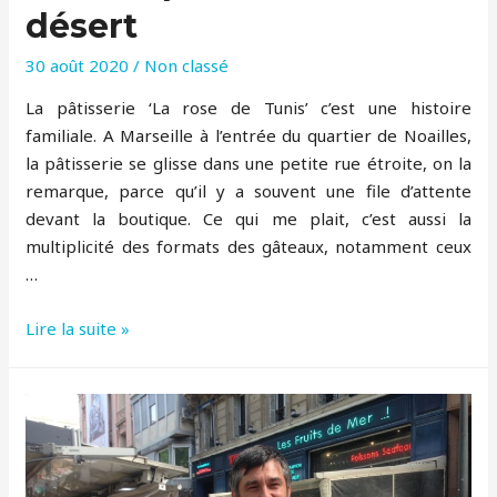
désert
30 août 2020
/
Non classé
La pâtisserie ‘La rose de Tunis’ c’est une histoire
familiale. A Marseille à l’entrée du quartier de Noailles,
la pâtisserie se glisse dans une petite rue étroite, on la
remarque, parce qu’il y a souvent une file d’attente
devant la boutique. Ce qui me plait, c’est aussi la
multiplicité des formats des gâteaux, notamment ceux
…
Raouf
Lire la suite »
–
pâtissier
du
désert