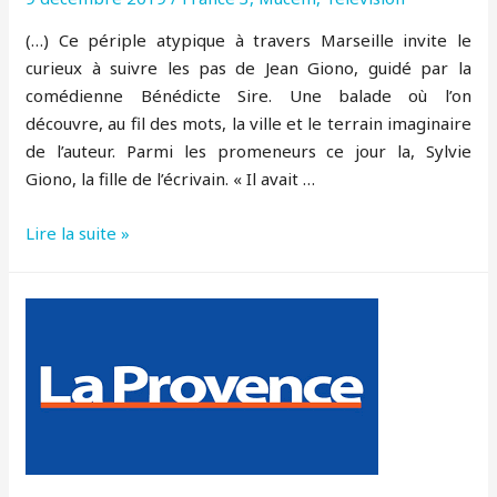
(…) Ce périple atypique à travers Marseille invite le
curieux à suivre les pas de Jean Giono, guidé par la
comédienne Bénédicte Sire. Une balade où l’on
découvre, au fil des mots, la ville et le terrain imaginaire
de l’auteur. Parmi les promeneurs ce jour la, Sylvie
Giono, la fille de l’écrivain. « Il avait …
Dans
Lire la suite »
les
pas
de
Giono
–
balade
Bénédicte
Sire
–