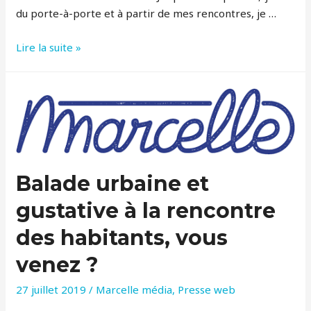
du porte-à-porte et à partir de mes rencontres, je …
Marseille
Lire la suite »
expo
et
balade
sur
la
trace
des
Balade urbaine et
repas
antiques
gustative à la rencontre
des habitants, vous
venez ?
27 juillet 2019
/
Marcelle média
,
Presse web