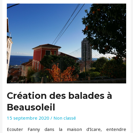
repas
Antique
On
n’a
rien
inventé
depuis
l’Antiquité
Création des balades à
Beausoleil
15 septembre 2020
/
Non classé
Ecouter Fanny dans la maison d’Icare, entendre