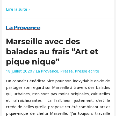
Elias
Lire la suite »
et
Joseph
–
boulangers
Marseille avec des
libanais
balades au frais “Art et
pique nique”
18 juillet 2020
/
La Provence
,
Presse
,
Presse écrite
On connaît Bénédicte Sire pour son inoxydable envie de
partager son regard sur Marseille à travers des balades
qui, urbaines, n’en sont pas moins originales, culturelles
et rafraîchissantes. La fraîcheur, justement, c’est le
credo de celles qu’elle propose cet été,combinant art et
pique-nique de chef,à Marseille. “J’ai toujours travaillé