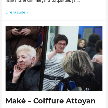
habitants et commerçants du quartier, j’ai …
Néné
Lire la suite »
–
le
roi
des
écaillers
Maké – Coiffure Attoyan