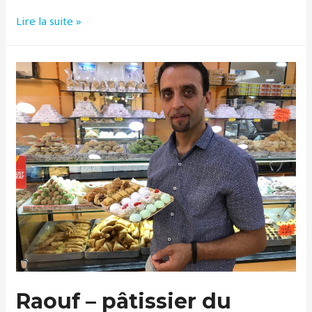
Sharif
Lire la suite »
–
Ile
Maurice
–
Docteur
Jivago
Raouf – pâtissier du