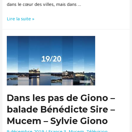
dans le cœur des villes, mais dans …
Marseille
Lire la suite »
avec
des
balades
au
frais
“Art
et
pique
nique”
Dans les pas de Giono –
balade Bénédicte Sire –
Mucem – Sylvie Giono
9 décembre 2019
/
France 3
,
Mucem
,
Télévision