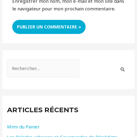
Enregistrer mon nom, mon e-mail et mon site dans
le navigateur pour mon prochain commentaire.
R
e
c
h
e
ARTICLES RÉCENTS
r
c
Mimi du Panier
h
Les Balades urbaines et Gourmandes de Bénédicte
e