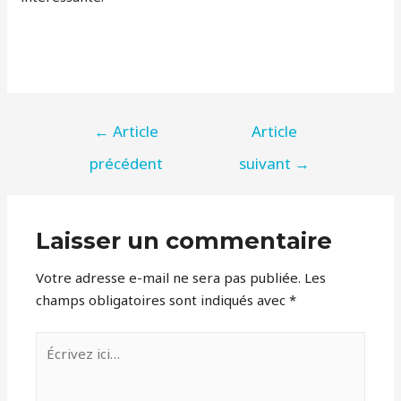
NAVIGATION
←
Article
Article
DE
précédent
suivant
→
L’ARTICLE
Laisser un commentaire
Votre adresse e-mail ne sera pas publiée.
Les
champs obligatoires sont indiqués avec
*
Écrivez
ici…