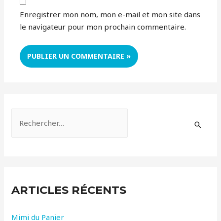
Enregistrer mon nom, mon e-mail et mon site dans
le navigateur pour mon prochain commentaire.
R
e
c
h
e
ARTICLES RÉCENTS
r
c
Mimi du Panier
h