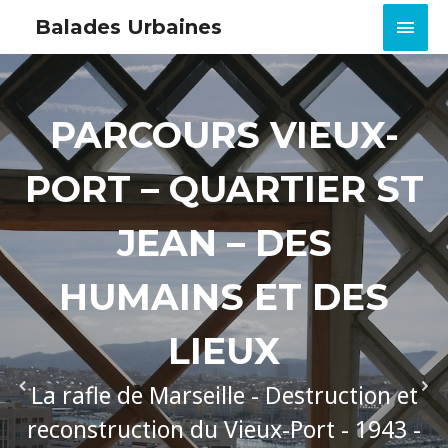
MEN
Balades Urbaines
PRIN
PARCOURS VIEUX-
PORT – QUARTIER ST
JEAN – DES
HUMAINS ET DES
LIEUX
La rafle de Marseille - Destruction et
reconstruction du Vieux-Port - 1943 -