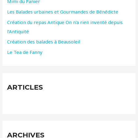
Mimi du Panier
h
Les Balades urbaines et Gourmandes de Bénédicte
e
r
Création du repas Antique On n’a rien inventé depuis
l’Antiquité
:
Création des balades à Beausoleil
Le Tea de Fanny
ARTICLES
ARCHIVES