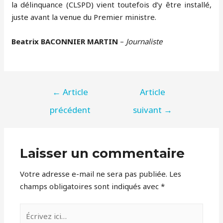
la délinquance (CLSPD) vient toutefois d’y être installé,
juste avant la venue du Premier ministre.
Beatrix BACONNIER MARTIN
–
Journaliste
NAVIGATION
←
Article
Article
DE
précédent
suivant
→
L’ARTICLE
Laisser un commentaire
Votre adresse e-mail ne sera pas publiée.
Les
champs obligatoires sont indiqués avec
*
Écrivez
ici…