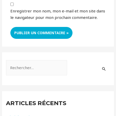
Enregistrer mon nom, mon e-mail et mon site dans
le navigateur pour mon prochain commentaire.
R
e
c
h
e
ARTICLES RÉCENTS
r
c