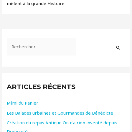
mêlent à la grande Histoire
R
e
c
h
e
ARTICLES RÉCENTS
r
c
Mimi du Panier
h
Les Balades urbaines et Gourmandes de Bénédicte
e
r
Création du repas Antique On n’a rien inventé depuis
l’Antiquité