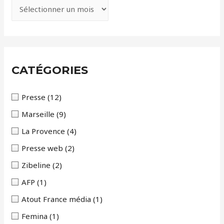
A
r
c
h
i
CATÉGORIES
v
e
Presse
(12)
s
Marseille
(9)
La Provence
(4)
Presse web
(2)
Zibeline
(2)
AFP
(1)
Atout France média
(1)
Femina
(1)