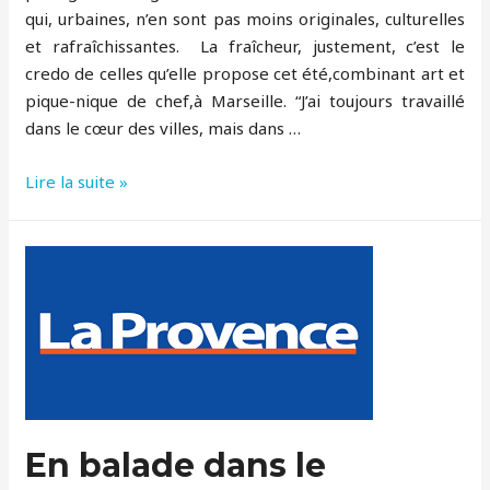
qui, urbaines, n’en sont pas moins originales, culturelles
et rafraîchissantes. La fraîcheur, justement, c’est le
credo de celles qu’elle propose cet été,combinant art et
pique-nique de chef,à Marseille. “J’ai toujours travaillé
dans le cœur des villes, mais dans …
Marseille
Lire la suite »
avec
des
balades
au
frais
“Art
et
pique
nique”
En balade dans le