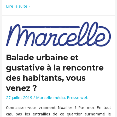
Marseille
Lire la suite »
expo
et
balade
sur
la
trace
des
Balade urbaine et
repas
antiques
gustative à la rencontre
des habitants, vous
venez ?
27 juillet 2019
/
Marcelle média
,
Presse web
Connaissez-vous vraiment Noailles ? Pas moi. En tout
cas, pas les entrailles de ce quartier surnommé le