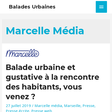
MEN
Balades Urbaines
PRIN
Marcelle Média
Balade urbaine et
gustative à la rencontre
des habitants, vous
venez ?
27 juillet 2019
/
Marcelle média
,
Marseille
,
Presse
,
Presse écrite
,
Presse web