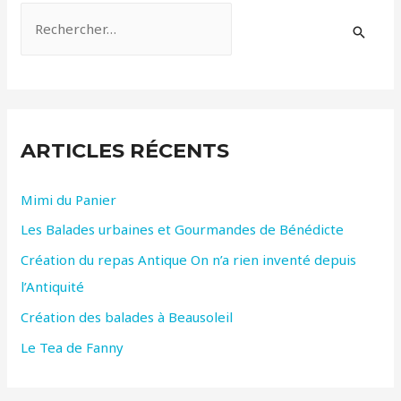
R
e
c
h
e
ARTICLES RÉCENTS
r
c
Mimi du Panier
h
Les Balades urbaines et Gourmandes de Bénédicte
e
r
Création du repas Antique On n’a rien inventé depuis
l’Antiquité
:
Création des balades à Beausoleil
Le Tea de Fanny