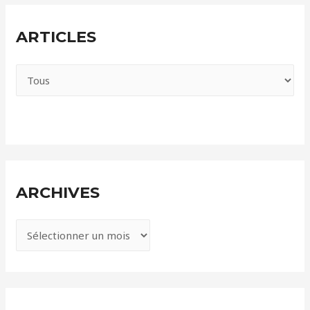
ARTICLES
ARCHIVES
A
r
c
h