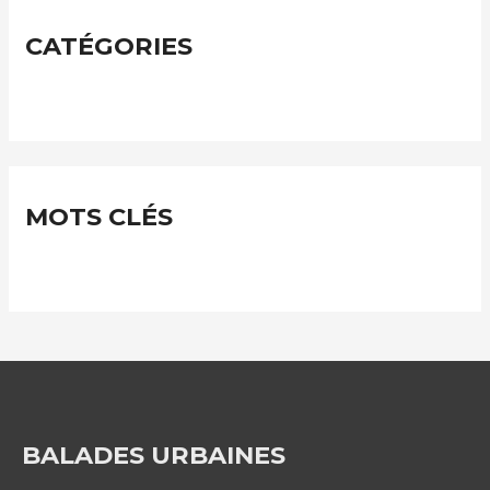
h
i
CATÉGORIES
v
e
s
MOTS CLÉS
BALADES URBAINES