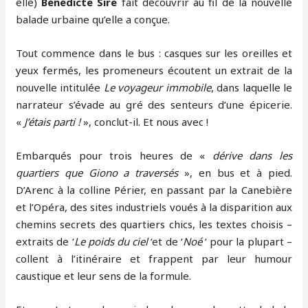
elle)
Bénédicte Sire
fait découvrir au fil de la nouvelle
balade urbaine qu’elle a conçue.
Tout commence dans le bus : casques sur les oreilles et
yeux fermés, les promeneurs écoutent un extrait de la
nouvelle intitulée
Le voyageur immobile
, dans laquelle le
narrateur s’évade au gré des senteurs d’une épicerie.
«
J’étais parti !
», conclut-il. Et nous avec !
Embarqués pour trois heures de «
dérive dans les
quartiers que Giono a traversés
», en bus et à pied.
D’Arenc à la colline Périer, en passant par la Canebière
et l’Opéra, des sites industriels voués à la disparition aux
chemins secrets des quartiers chics, les textes choisis –
extraits de ‘
Le poids du ciel
‘et de ‘
Noé
‘ pour la plupart –
collent à l’itinéraire et frappent par leur humour
caustique et leur sens de la formule.