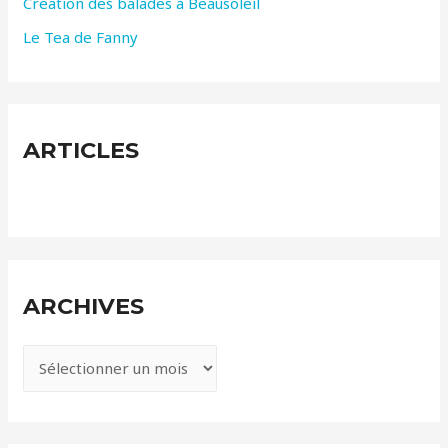
Création des balades à Beausoleil
Le Tea de Fanny
ARTICLES
ARCHIVES
A
r
c