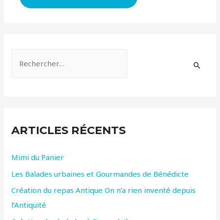
R
e
c
h
e
ARTICLES RÉCENTS
r
c
Mimi du Panier
h
Les Balades urbaines et Gourmandes de Bénédicte
e
r
Création du repas Antique On n’a rien inventé depuis
l’Antiquité
: