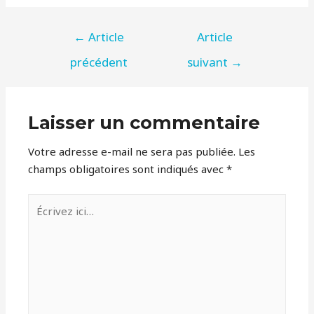
NAVIGATION
←
Article
Article
DE
précédent
suivant
→
L’ARTICLE
Laisser un commentaire
Votre adresse e-mail ne sera pas publiée.
Les
champs obligatoires sont indiqués avec
*
Écrivez
ici…