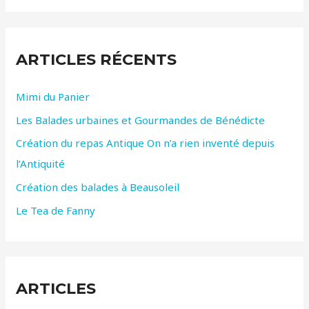
h
e
ARTICLES RÉCENTS
r
c
Mimi du Panier
h
Les Balades urbaines et Gourmandes de Bénédicte
e
r
Création du repas Antique On n’a rien inventé depuis
l’Antiquité
:
Création des balades à Beausoleil
Le Tea de Fanny
ARTICLES