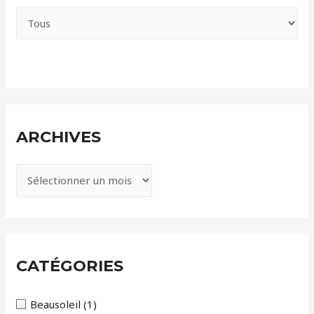
ARCHIVES
A
r
c
h
i
CATÉGORIES
v
e
Beausoleil
(1)