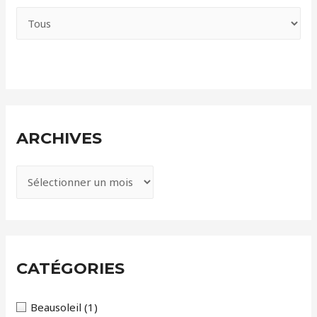
ARCHIVES
A
r
c
h
i
CATÉGORIES
v
e
Beausoleil
(1)