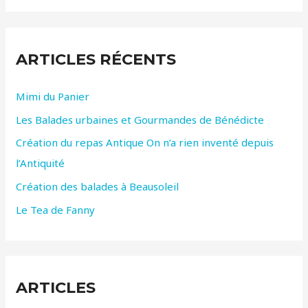
h
e
ARTICLES RÉCENTS
r
c
Mimi du Panier
h
Les Balades urbaines et Gourmandes de Bénédicte
e
r
Création du repas Antique On n’a rien inventé depuis
l’Antiquité
:
Création des balades à Beausoleil
Le Tea de Fanny
ARTICLES