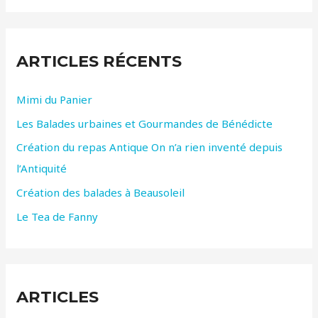
h
e
ARTICLES RÉCENTS
r
c
Mimi du Panier
h
Les Balades urbaines et Gourmandes de Bénédicte
e
r
Création du repas Antique On n’a rien inventé depuis
l’Antiquité
:
Création des balades à Beausoleil
Le Tea de Fanny
ARTICLES