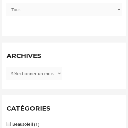
ARCHIVES
A
r
c
h
i
CATÉGORIES
v
e
Beausoleil
(1)