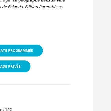
vrage “
Le géographe dans sa ville”
n de Balanda. Edition Parenthèses
DATE PROGRAMMÉE
ADE PRIVÉE
e : 14€