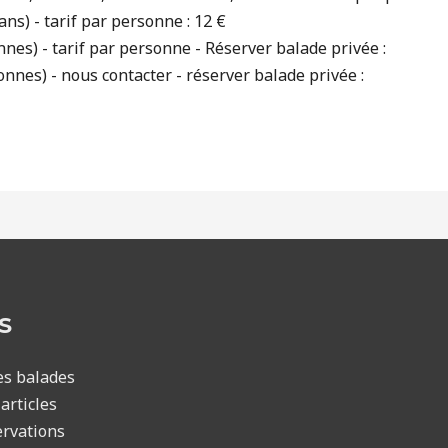
ns) - tarif par personne : 12 €
nnes) - tarif par personne - Réserver balade privée :
onnes) - nous contacter - réserver balade privée :
S
es balades
articles
rvations