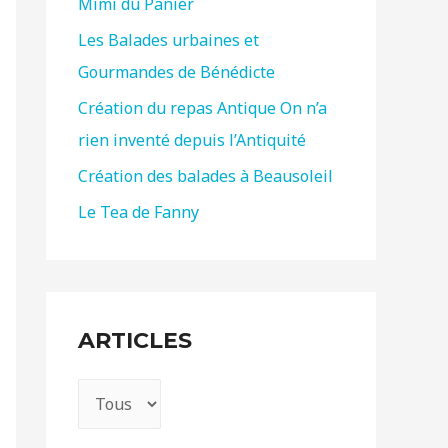
Mimi du Panier
h
e
Les Balades urbaines et
r
Gourmandes de Bénédicte
Création du repas Antique On n’a
:
rien inventé depuis l’Antiquité
Création des balades à Beausoleil
Le Tea de Fanny
ARTICLES