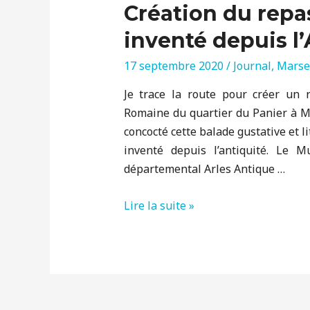
Création du repa
inventé depuis l’
17 septembre 2020
/
Journal
,
Marsei
Je trace la route pour créer un 
Romaine du quartier du Panier à Ma
concocté cette balade gustative et li
inventé depuis l’antiquité. Le 
départemental Arles Antique …
Création
Lire la suite »
du
repas
Antique
On
n’a