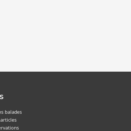
S
es balades
articles
rvations