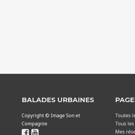
rien
inventé
depuis
l’Antiquité
BALADES URBAINES
PAGE
Copyright © Image Son et
Toutes l
Compagnie
Tous les 
Mes rése