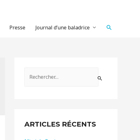
Recherche
Presse
Journal d’une baladrice
R
e
c
h
e
r
ARTICLES RÉCENTS
c