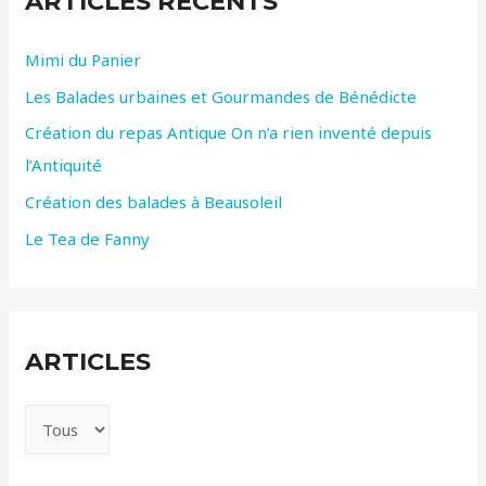
ARTICLES RÉCENTS
c
Mimi du Panier
h
Les Balades urbaines et Gourmandes de Bénédicte
e
r
Création du repas Antique On n’a rien inventé depuis
l’Antiquité
:
Création des balades à Beausoleil
Le Tea de Fanny
ARTICLES