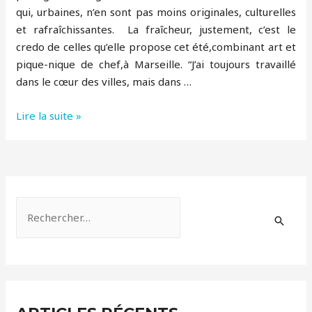
qui, urbaines, n’en sont pas moins originales, culturelles
et rafraîchissantes. La fraîcheur, justement, c’est le
credo de celles qu’elle propose cet été,combinant art et
pique-nique de chef,à Marseille. “J’ai toujours travaillé
dans le cœur des villes, mais dans …
Marseille
Lire la suite »
avec
des
balades
au
frais
R
“Art
e
et
c
pique
h
nique”
e
r