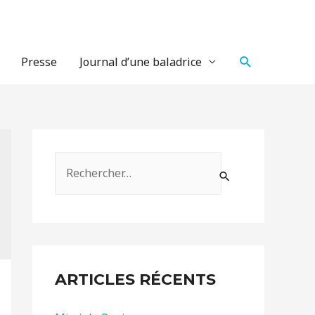
Recherche
Presse
Journal d’une baladrice
R
e
c
h
e
r
ARTICLES RÉCENTS
c