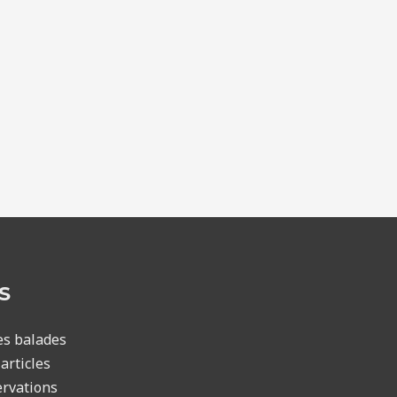
S
es balades
articles
rvations