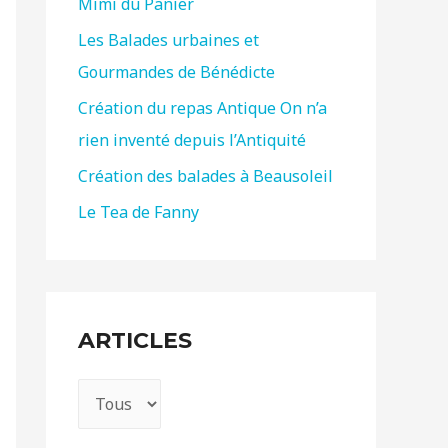
Mimi du Panier
h
e
Les Balades urbaines et
r
Gourmandes de Bénédicte
Création du repas Antique On n’a
:
rien inventé depuis l’Antiquité
Création des balades à Beausoleil
Le Tea de Fanny
ARTICLES