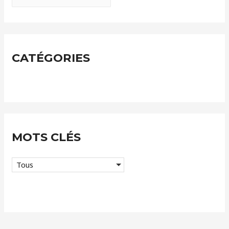
r
c
h
i
CATÉGORIES
v
e
s
MOTS CLÉS
Tous