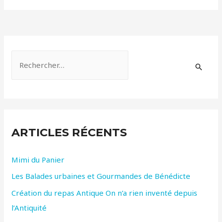
R
e
c
h
e
ARTICLES RÉCENTS
r
c
Mimi du Panier
h
Les Balades urbaines et Gourmandes de Bénédicte
e
r
Création du repas Antique On n’a rien inventé depuis
l’Antiquité
: