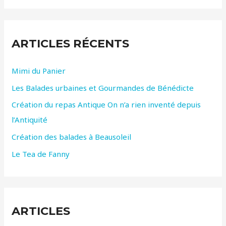
h
e
ARTICLES RÉCENTS
r
c
Mimi du Panier
h
Les Balades urbaines et Gourmandes de Bénédicte
e
r
Création du repas Antique On n’a rien inventé depuis
l’Antiquité
:
Création des balades à Beausoleil
Le Tea de Fanny
ARTICLES