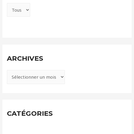
ARCHIVES
A
r
c
h
i
CATÉGORIES
v
e