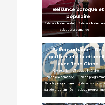
Belsunce baroque et
populaire
Balade à la demande
Balade à la deman
Balade à la demande
Balade urbaine - Des
gratte-ciel à la citadel
avec Jean Giono
Marseille
balade littéraire
Balade à la demande
Balade programm
Balade programmée
Balade programm
Balade programmée
Balade programmé