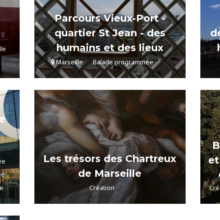
Parcours Vieux-Port -
quartier St Jean - des
d
humains et des lieux
de
Marseille
Balade programmée
le
B
Les trésors des Chartreux
e
ée
de Marseille
ée
e
Création
Cré