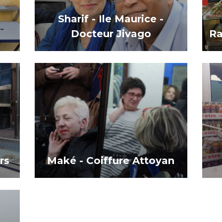
Sharif - Ile Maurice -
Docteur Jivago
Ra
rs
Maké - Coiffure Attoyan