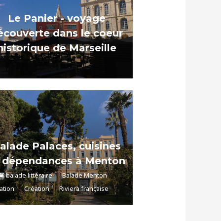
Le Panier - voyage
écouverte dans le coeur
historique de Marseille
alade Palaces, cuisines
t dépendances à Menton
balade littéraire
Balade Menton
ation
Création
Riviera française