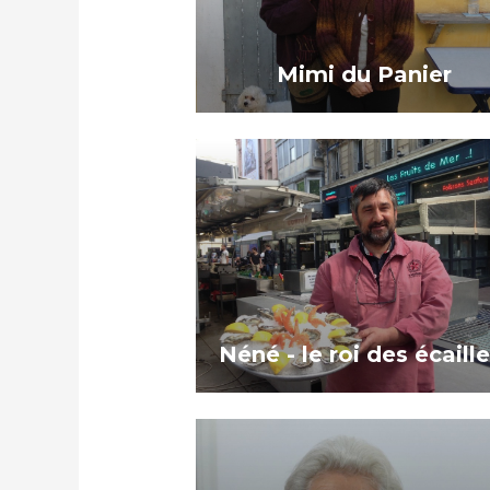
Mimi du Panier
Néné - le roi des écaille