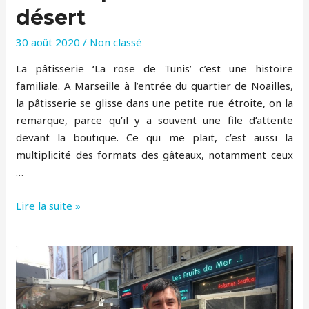
désert
30 août 2020
/
Non classé
La pâtisserie ‘La rose de Tunis’ c’est une histoire
familiale. A Marseille à l’entrée du quartier de Noailles,
la pâtisserie se glisse dans une petite rue étroite, on la
remarque, parce qu’il y a souvent une file d’attente
devant la boutique. Ce qui me plait, c’est aussi la
multiplicité des formats des gâteaux, notamment ceux
…
Raouf
Lire la suite »
–
pâtissier
du
désert