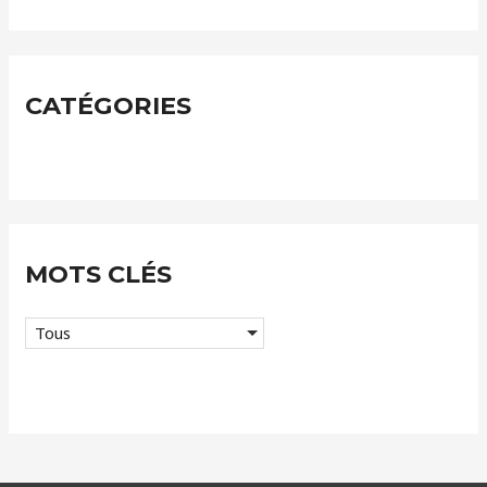
c
h
i
CATÉGORIES
v
e
s
MOTS CLÉS
Tous