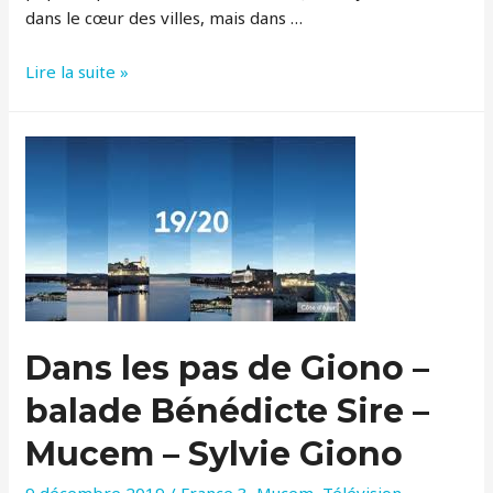
dans le cœur des villes, mais dans …
Marseille
Lire la suite »
avec
des
balades
au
frais
“Art
et
pique
nique”
Dans les pas de Giono –
balade Bénédicte Sire –
Mucem – Sylvie Giono
9 décembre 2019
/
France 3
,
Mucem
,
Télévision