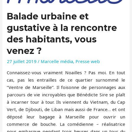
trace
des
Balade urbaine et
repas
antiques
gustative à la rencontre
des habitants, vous
venez ?
27 juillet 2019
/
Marcelle média
,
Presse web
Connaissez-vous vraiment Noailles ? Pas moi. En tout
cas, pas les entrailles de ce quartier surnommé le
‘’Ventre de Marseille’’. Il foisonne de personnages aux
parcours de vie incroyables que Bénédicte Sire se plaît
à incarner tour à tour. Ils viennent du Vietnam, du Cap
Vert, de Djibouti, de Liban mais aussi de France… et ont
déposé leur bagage à Marseille pour ouvrir un
commerce de bouche. La comédienne – réalisatrice
nous embarque pendant trois heures dans un tour du