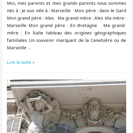
Moi, mes parents et mes grands-parents nous sommes
nés à : Je suis née à : Marseille Mon père : dans le Gard
Mon grand père : Ales Ma grand-mère : Ales Ma mère :
Marseille Mon grand père : En Bretagne Ma grand-
mère : En Italie tableau des origines géographiques
familiales Un souvenir marquant de la Canebière ou de
Marseille …
Je
Lire la suite »
m’appelle
Danielle
–
des
Pennes
Mirabeau