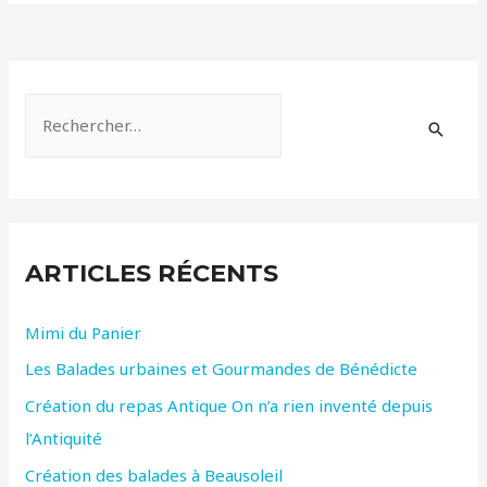
Flamande
et
je
m’appelle
R
R.M.
e
c
h
e
ARTICLES RÉCENTS
r
c
Mimi du Panier
h
Les Balades urbaines et Gourmandes de Bénédicte
e
r
Création du repas Antique On n’a rien inventé depuis
l’Antiquité
:
Création des balades à Beausoleil