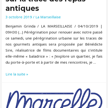
Mucem
antiques
–
Sylvie
3 octobre 2019
/
La Marseillaise
Giono
Benjamin Grinda / LA MARSEILLAISE / 04/10/2019 |
09H30 (…) Pérégrination pour renouer avec notre passé
ce samedi, une pérégrination urbaine sur les traces de
nos gourmets antiques sera proposée par Bénédicte
Sire, réalisatrice de films documentaires qui s’intitule
elle-même « baladrice » : « J’explore un quartier, je fais
du porte-à-porte et à partir de mes rencontres, je …
Marseille
Lire la suite »
expo
et
balade
sur
la