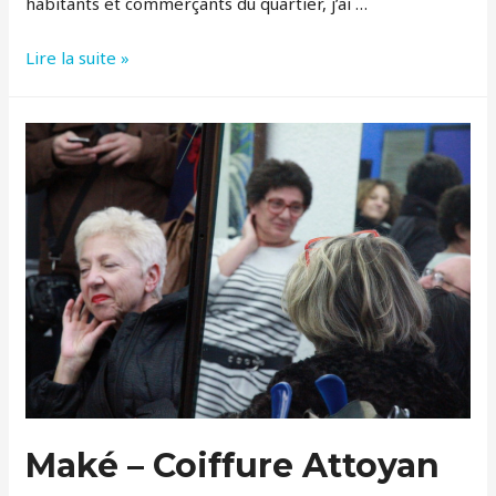
habitants et commerçants du quartier, j’ai …
Néné
Lire la suite »
–
le
roi
des
écaillers
Maké – Coiffure Attoyan