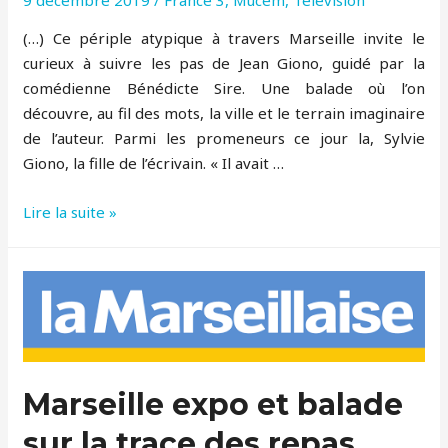
(…) Ce périple atypique à travers Marseille invite le
curieux à suivre les pas de Jean Giono, guidé par la
comédienne Bénédicte Sire. Une balade où l’on
découvre, au fil des mots, la ville et le terrain imaginaire
de l’auteur. Parmi les promeneurs ce jour la, Sylvie
Giono, la fille de l’écrivain. « Il avait …
Dans
Lire la suite »
les
pas
de
Giono
–
balade
Bénédicte
Marseille expo et balade
Sire
sur la trace des repas
–