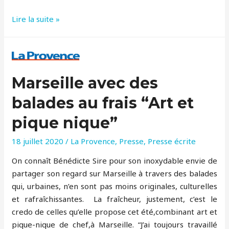
Elias
Lire la suite »
et
Joseph
–
boulangers
Marseille avec des
libanais
balades au frais “Art et
pique nique”
18 juillet 2020
/
La Provence
,
Presse
,
Presse écrite
On connaît Bénédicte Sire pour son inoxydable envie de
partager son regard sur Marseille à travers des balades
qui, urbaines, n’en sont pas moins originales, culturelles
et rafraîchissantes. La fraîcheur, justement, c’est le
credo de celles qu’elle propose cet été,combinant art et
pique-nique de chef,à Marseille. “J’ai toujours travaillé