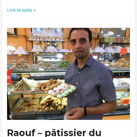
Mimi
Lire la suite »
du
Panier
Raouf – pâtissier du